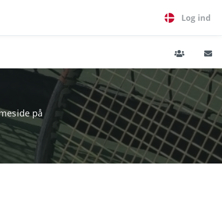
Log ind
mmeside på